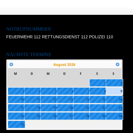
NOTRUFNUMMERN
FEUERWEHR 112 RETTUNGSDIENST 112 POLIZEI 110
NÄCHSTE TERMINE
August
2026
M
D
M
D
F
S
S
1
2
3
4
5
6
7
8
9
10
11
12
13
14
15
16
17
18
19
20
21
22
23
24
25
26
27
28
29
30
31