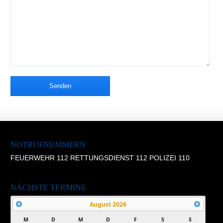
Senden
NOTRUFNUMMERN
FEUERWEHR 112 RETTUNGSDIENST 112 POLIZEI 110
NÄCHSTE TERMINE
August
2026
M
D
M
D
F
S
S