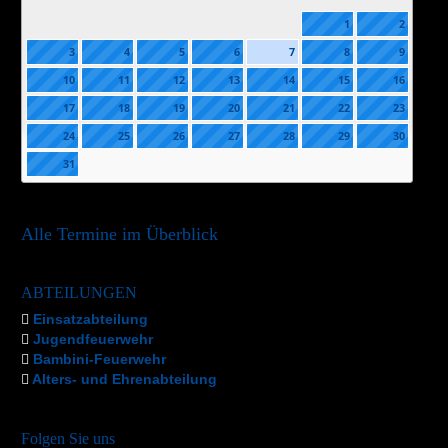
1
2
3
4
5
6
7
8
9
10
11
12
13
14
15
16
17
18
19
20
21
22
23
24
25
26
27
28
29
30
31
Alle Termine im Überblick
ABTEILUNGEN
Einsatzabteilung
Jugendfeuerwehr
Bambini-Feuerwehr
Alters- und Ehrenabteilung
Folgen Sie uns