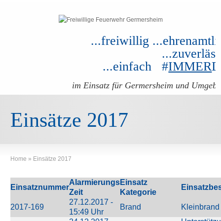
...freiwillig ...ehrenamtli
...zuverläss
...einfach #
IMMER
im Einsatz für Germersheim und Umgeb
Einsätze 2017
Home
»
Einsätze 2017
Alarmierungs
Einsatz
Einsatznummer
Einsatzbe
Zeit
Kategorie
27.12.2017 -
2017-169
Brand
Kleinbrand
15:49 Uhr