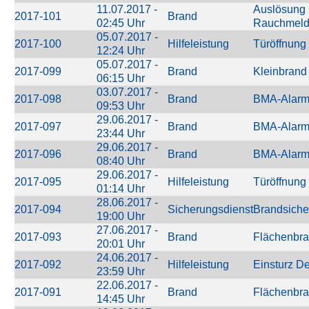
11.07.2017 -
Auslösung 
2017-101
Brand
02:45 Uhr
Rauchmeld
05.07.2017 -
2017-100
Hilfeleistung
Türöffnung
12:24 Uhr
05.07.2017 -
2017-099
Brand
Kleinbrand
06:15 Uhr
03.07.2017 -
2017-098
Brand
BMA-Alar
09:53 Uhr
29.06.2017 -
2017-097
Brand
BMA-Alar
23:44 Uhr
29.06.2017 -
2017-096
Brand
BMA-Alar
08:40 Uhr
29.06.2017 -
2017-095
Hilfeleistung
Türöffnung
01:14 Uhr
28.06.2017 -
2017-094
Sicherungsdienst
Brandsiche
19:00 Uhr
27.06.2017 -
2017-093
Brand
Flächenbr
20:01 Uhr
24.06.2017 -
2017-092
Hilfeleistung
Einsturz D
23:59 Uhr
22.06.2017 -
2017-091
Brand
Flächenbr
14:45 Uhr