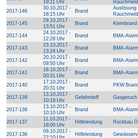
19:11 Uhr
Rauchmeld
30.10.2017 -
Auslösung 
2017-146
Brand
18:15 Uhr
Rauchmeld
29.10.2017 -
2017-145
Brand
Kleinbran
13:51 Uhr
24.10.2017 -
2017-144
Brand
BMA-Alar
12:28 Uhr
23.10.2017 -
2017-143
Brand
BMA-Alar
13:24 Uhr
20.10.2017 -
2017-142
Brand
BMA-Alar
09:50 Uhr
18.10.2017 -
2017-141
Brand
BMA-Alar
00:31 Uhr
17.10.2017 -
2017-140
Brand
PKW Bran
20:31 Uhr
13.10.2017 -
2017-139
Gefahrstoff
Gasgeruch
10:18 Uhr
13.10.2017 -
2017-138
Brand
BMA-Alar
10:10 Uhr
11.10.2017 -
2017-137
Hilfeleistung
Rückbau Öl
18:00 Uhr
09.10.2017 -
2017-136
Hilfeleistung
Gewässerv
22:10 Uhr