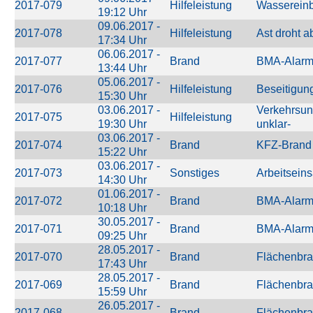
2017-079
Hilfeleistung
Wassereinb
19:12 Uhr
09.06.2017 -
2017-078
Hilfeleistung
Ast droht a
17:34 Uhr
06.06.2017 -
2017-077
Brand
BMA-Alar
13:44 Uhr
05.06.2017 -
2017-076
Hilfeleistung
Beseitigun
15:30 Uhr
03.06.2017 -
Verkehrsun
2017-075
Hilfeleistung
19:30 Uhr
unklar-
03.06.2017 -
2017-074
Brand
KFZ-Brand 
15:22 Uhr
03.06.2017 -
2017-073
Sonstiges
Arbeitseins
14:30 Uhr
01.06.2017 -
2017-072
Brand
BMA-Alar
10:18 Uhr
30.05.2017 -
2017-071
Brand
BMA-Alar
09:25 Uhr
28.05.2017 -
2017-070
Brand
Flächenbr
17:43 Uhr
28.05.2017 -
2017-069
Brand
Flächenbr
15:59 Uhr
26.05.2017 -
2017-068
Brand
Flächenbr