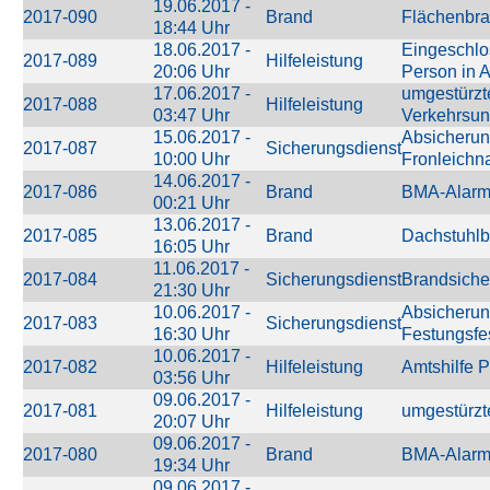
19.06.2017 -
2017-090
Brand
Flächenbr
18:44 Uhr
18.06.2017 -
Eingeschl
2017-089
Hilfeleistung
20:06 Uhr
Person in 
17.06.2017 -
umgestürzt
2017-088
Hilfeleistung
03:47 Uhr
Verkehrsunf
15.06.2017 -
Absicheru
2017-087
Sicherungsdienst
10:00 Uhr
Fronleichn
14.06.2017 -
2017-086
Brand
BMA-Alar
00:21 Uhr
13.06.2017 -
2017-085
Brand
Dachstuhlb
16:05 Uhr
11.06.2017 -
2017-084
Sicherungsdienst
Brandsiche
21:30 Uhr
10.06.2017 -
Absicheru
2017-083
Sicherungsdienst
16:30 Uhr
Festungsf
10.06.2017 -
2017-082
Hilfeleistung
Amtshilfe P
03:56 Uhr
09.06.2017 -
2017-081
Hilfeleistung
umgestürz
20:07 Uhr
09.06.2017 -
2017-080
Brand
BMA-Alar
19:34 Uhr
09.06.2017 -