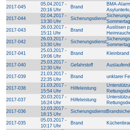
05.04.2017 -
BMA-Alar
2017-045
Brand
20:16 Uhr
Asylunterku
02.04.2017 -
Sicherungs
2017-044
Sicherungsdienst
13:30 Uhr
Sommerta
26.03.2017 -
Auslösen pr
2017-043
Brand
15:11 Uhr
Heimrauch
26.03.2017 -
Sicherungs
2017-042
Sicherungsdienst
13:30 Uhr
Sommerta
25.03.2017 -
2017-041
Brand
Kleinbrand
19:06 Uhr
25.03.2017 -
2017-040
Gefahrstoff
Auslaufend
12:30 Uhr
21.03.2017 -
2017-039
Brand
unklarer F
22:35 Uhr
21.03.2017 -
Unterstütz
2017-038
Hilfeleistung
15:54 Uhr
Rettungsdi
20.03.2017 -
Unterstütz
2017-037
Hilfeleistung
16:24 Uhr
Rettungsdi
12.03.2017 -
2017-036
Sicherungsdienst
Brandsiche
18:15 Uhr
05.03.2017 -
2017-035
Brand
Küchenbra
10:17 Uhr