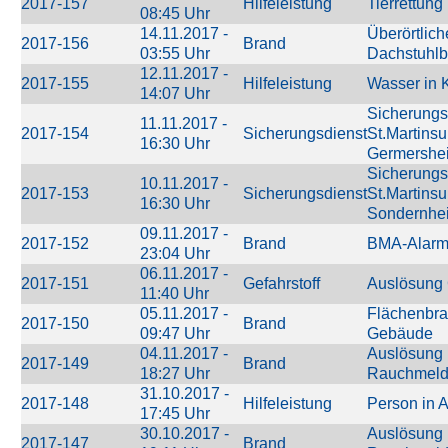
2017-157
Hilfeleistung
Tierrettung
08:45 Uhr
14.11.2017 -
Überörtliche
2017-156
Brand
03:55 Uhr
Dachstuhlb
12.11.2017 -
2017-155
Hilfeleistung
Wasser in K
14:07 Uhr
Sicherungs
11.11.2017 -
2017-154
Sicherungsdienst
St.Martins
16:30 Uhr
Germershe
Sicherungs
10.11.2017 -
2017-153
Sicherungsdienst
St.Martins
16:30 Uhr
Sondernhe
09.11.2017 -
2017-152
Brand
BMA-Alar
23:04 Uhr
06.11.2017 -
2017-151
Gefahrstoff
Auslösung
11:40 Uhr
05.11.2017 -
Flächenbr
2017-150
Brand
09:47 Uhr
Gebäude
04.11.2017 -
Auslösung 
2017-149
Brand
18:27 Uhr
Rauchmeld
31.10.2017 -
2017-148
Hilfeleistung
Person in 
17:45 Uhr
30.10.2017 -
Auslösung 
2017-147
Brand