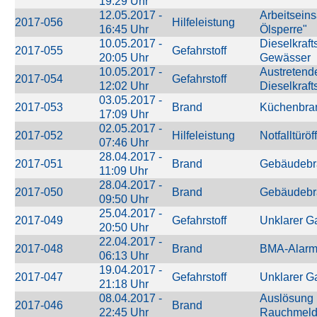
19:29 Uhr
12.05.2017 -
Arbeitsein
2017-056
Hilfeleistung
16:45 Uhr
Ölsperre"
10.05.2017 -
Dieselkrafts
2017-055
Gefahrstoff
20:05 Uhr
Gewässer
10.05.2017 -
Austretend
2017-054
Gefahrstoff
12:02 Uhr
Dieselkraft
03.05.2017 -
2017-053
Brand
Küchenbra
17:09 Uhr
02.05.2017 -
2017-052
Hilfeleistung
Notfalltürö
07:46 Uhr
28.04.2017 -
2017-051
Brand
Gebäudebr
11:09 Uhr
28.04.2017 -
2017-050
Brand
Gebäudebr
09:50 Uhr
25.04.2017 -
2017-049
Gefahrstoff
Unklarer Ga
20:50 Uhr
22.04.2017 -
2017-048
Brand
BMA-Alar
06:13 Uhr
19.04.2017 -
2017-047
Gefahrstoff
Unklarer G
21:18 Uhr
08.04.2017 -
Auslösung 
2017-046
Brand
22:45 Uhr
Rauchmeld