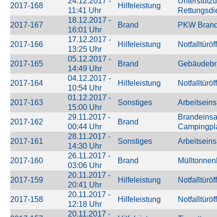
24.12.2017 -
Unterstütz
2017-168
Hilfeleistung
11:41 Uhr
Rettungsdi
18.12.2017 -
2017-167
Brand
PKW Bran
16:01 Uhr
17.12.2017 -
2017-166
Hilfeleistung
Notfalltürö
13:25 Uhr
05.12.2017 -
2017-165
Brand
Gebäudebr
14:49 Uhr
04.12.2017 -
2017-164
Hilfeleistung
Notfalltürö
10:54 Uhr
01.12.2017 -
2017-163
Sonstiges
Arbeitseins
15:00 Uhr
29.11.2017 -
Brandeinsa
2017-162
Brand
00:44 Uhr
Campingpl
28.11.2017 -
2017-161
Sonstiges
Arbeitseins
14:30 Uhr
26.11.2017 -
2017-160
Brand
Mülltonnen
03:06 Uhr
20.11.2017 -
2017-159
Hilfeleistung
Notfalltürö
20:41 Uhr
20.11.2017 -
2017-158
Hilfeleistung
Notfalltürö
12:18 Uhr
20.11.2017 -