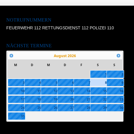
NOTRUFNUMMERN
FEUERWEHR 112 RETTUNGSDIENST 112 POLIZEI 110
NÄCHSTE TERMINE
August
2026
M
D
M
D
F
S
S
1
2
3
4
5
6
7
8
9
10
11
12
13
14
15
16
17
18
19
20
21
22
23
24
25
26
27
28
29
30
31