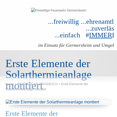
...freiwillig ...ehrenamtli
...zuverläss
...einfach #
IMMER
im Einsatz für Germersheim und Umgeb
Erste Elemente der
Solarthermieanlage
montiert
Home
»
BEITRÄGE BAUTAGEBUCH
»
Erste Elemente der
Solarthermieanlage montiert
Erste Elemente der