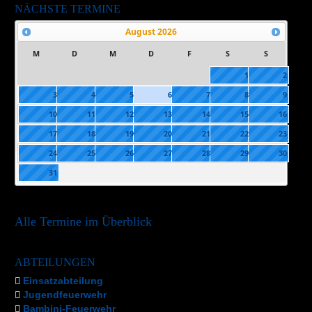
NÄCHSTE TERMINE
August
2026
M
D
M
D
F
S
S
1
2
3
4
5
6
7
8
9
10
11
12
13
14
15
16
17
18
19
20
21
22
23
24
25
26
27
28
29
30
31
Alle Termine im Überblick
ABTEILUNGEN
Einsatzabteilung
Jugendfeuerwehr
Bambini-Feuerwehr