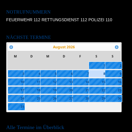
NOTRUFNUMMERN
FEUERWEHR 112 RETTUNGSDIENST 112 POLIZEI 110
NÄCHSTE TERMINE
August
2026
M
D
M
D
F
S
S
1
2
3
4
5
6
7
8
9
10
11
12
13
14
15
16
17
18
19
20
21
22
23
24
25
26
27
28
29
30
31
Alle Termine im Überblick