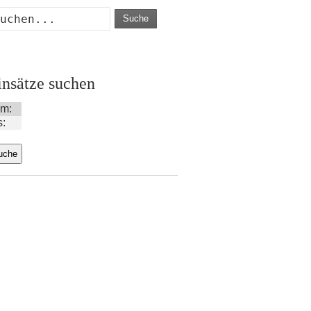
Suche
insätze suchen
m:
s: