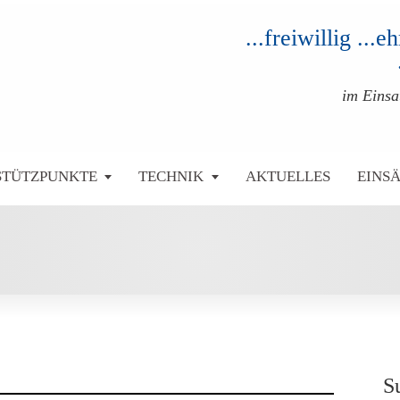
...freiwillig ...
im Eins
STÜTZPUNKTE
TECHNIK
AKTUELLES
EINS
S