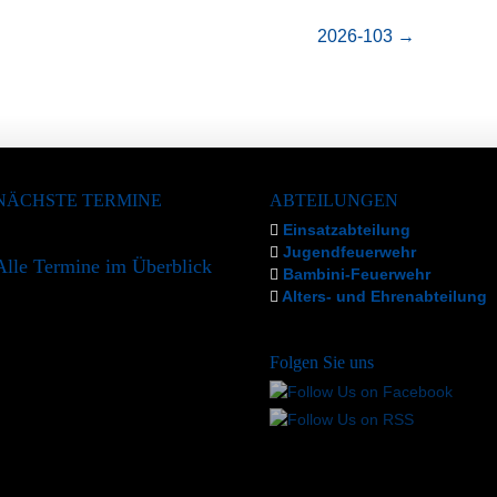
2026-103
→
NÄCHSTE TERMINE
ABTEILUNGEN
Einsatzabteilung
Jugendfeuerwehr
Alle Termine im Überblick
Bambini-Feuerwehr
Alters- und Ehrenabteilung
Folgen Sie uns