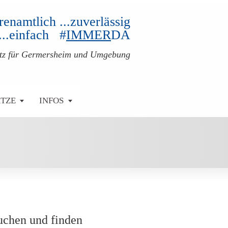
ehrenamtlich ...zuverlässig
...einfach #
IMMER
DA
atz für Germersheim und Umgebung
ÄTZE
INFOS
uchen und finden