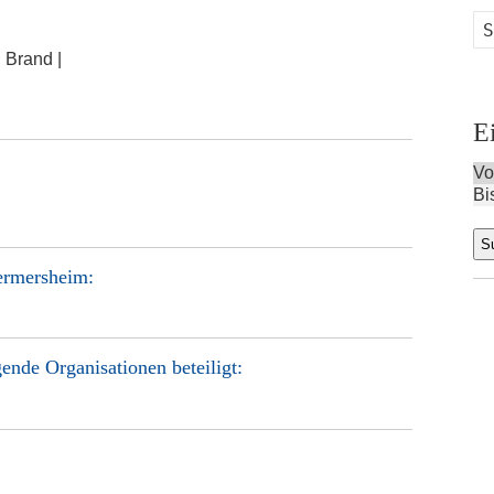
:
Brand |
E
Vo
Bi
ermersheim
:
ende Organisationen beteiligt: