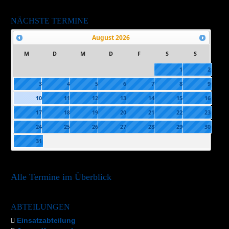
NÄCHSTE TERMINE
August
2026
M
D
M
D
F
S
S
1
2
3
4
5
6
7
8
9
10
11
12
13
14
15
16
17
18
19
20
21
22
23
24
25
26
27
28
29
30
31
Alle Termine im Überblick
ABTEILUNGEN
Einsatzabteilung