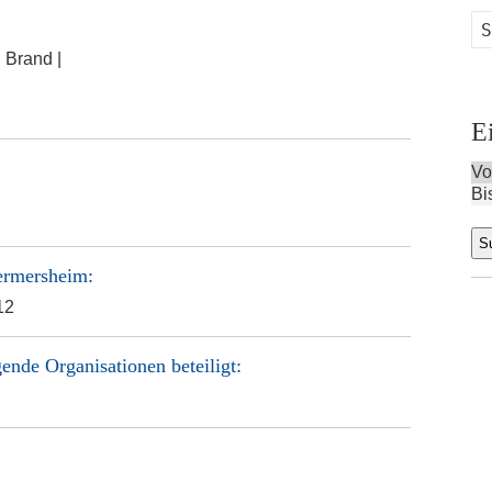
:
Brand |
E
Vo
Bi
ermersheim
:
12
ende Organisationen beteiligt: