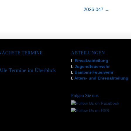
2026-047
→
NÄCHSTE TERMINE
ABTEILUNGEN
Einsatzabteilung
Jugendfeuerwehr
Alle Termine im Überblick
Bambini-Feuerwehr
Alters- und Ehrenabteilung
Folgen Sie uns