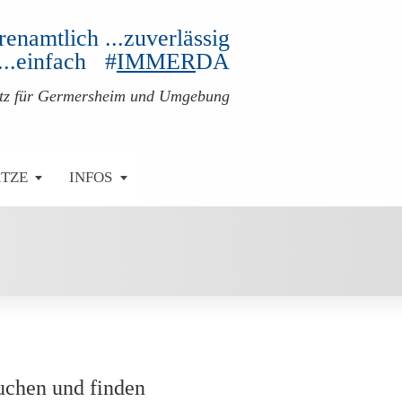
ehrenamtlich ...zuverlässig
...einfach #
IMMER
DA
atz für Germersheim und Umgebung
ÄTZE
INFOS
uchen und finden