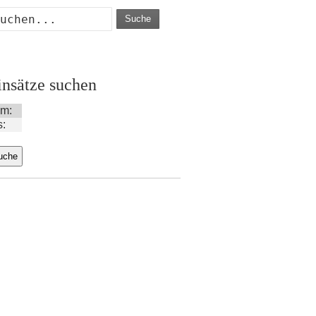
Suche
insätze suchen
m:
s: