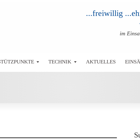
...freiwillig ...
im Eins
STÜTZPUNKTE
TECHNIK
AKTUELLES
EINS
S