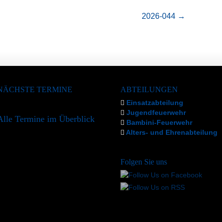
2026-044
→
NÄCHSTE TERMINE
ABTEILUNGEN
Einsatzabteilung
Jugendfeuerwehr
Alle Termine im Überblick
Bambini-Feuerwehr
Alters- und Ehrenabteilung
Folgen Sie uns