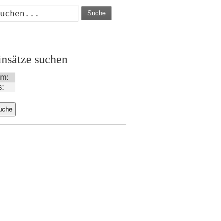
Suche
insätze suchen
m:
s: