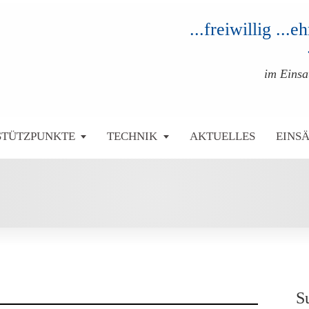
...freiwillig ...
im Eins
STÜTZPUNKTE
TECHNIK
AKTUELLES
EINS
S