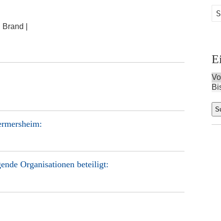
:
Brand |
E
Vo
Bi
ermersheim
:
ende Organisationen beteiligt: