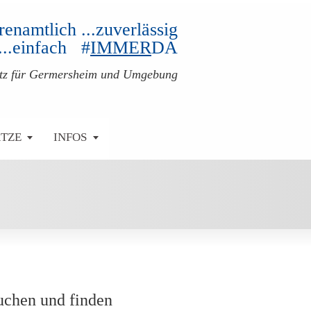
ehrenamtlich ...zuverlässig
...einfach #
IMMER
DA
atz für Germersheim und Umgebung
ÄTZE
INFOS
uchen und finden