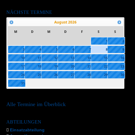
NÄCHSTE TERMINE
August
2026
M
D
M
D
F
S
S
1
2
3
4
5
6
7
8
9
10
11
12
13
14
15
16
17
18
19
20
21
22
23
24
25
26
27
28
29
30
31
Alle Termine im Überblick
ABTEILUNGEN
Einsatzabteilung