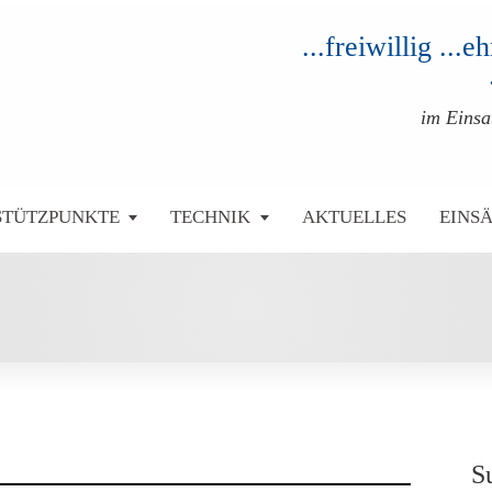
...freiwillig ...
im Eins
STÜTZPUNKTE
TECHNIK
AKTUELLES
EINS
S