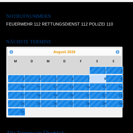
NOTRUFNUMMERN
FEUERWEHR 112 RETTUNGSDIENST 112 POLIZEI 110
NÄCHSTE TERMINE
August
2026
M
D
M
D
F
S
S
1
2
3
4
5
6
7
8
9
10
11
12
13
14
15
16
17
18
19
20
21
22
23
24
25
26
27
28
29
30
31
Alle Termine im Überblick