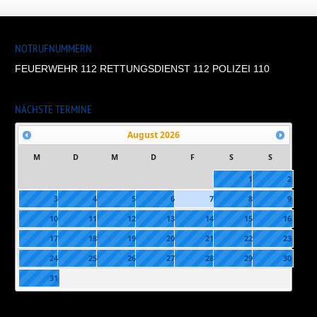
NOTRUFNUMMERN
FEUERWEHR 112 RETTUNGSDIENST 112 POLIZEI 110
NÄCHSTE TERMINE
August
2026
M
D
M
D
F
S
S
1
2
3
4
5
6
7
8
9
10
11
12
13
14
15
16
17
18
19
20
21
22
23
24
25
26
27
28
29
30
31