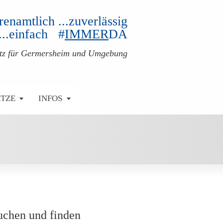
ehrenamtlich ...zuverlässig
...einfach #
IMMER
DA
atz für Germersheim und Umgebung
ÄTZE
INFOS
uchen und finden