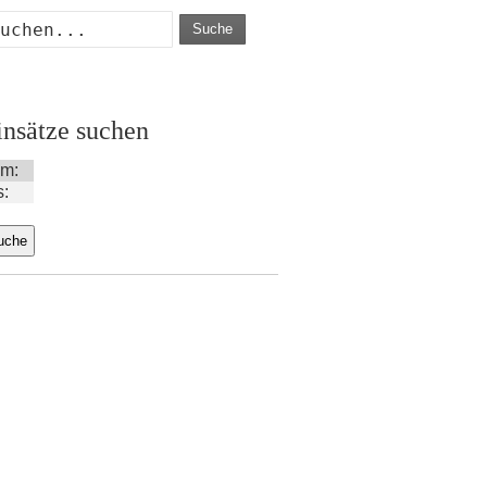
Suche
insätze suchen
m:
s: