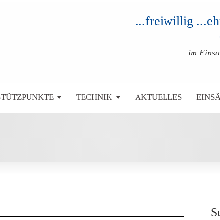
...freiwillig ...
im Eins
STÜTZPUNKTE
TECHNIK
AKTUELLES
EINS
S