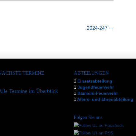
2024-247
→
NÄCHSTE TERMINE
ABTEILUNGEN
Einsatzabteilung
Jugendfeuerwehr
Alle Termine im Überblick
Bambini-Feuerwehr
Alters- und Ehrenabteilung
Folgen Sie uns