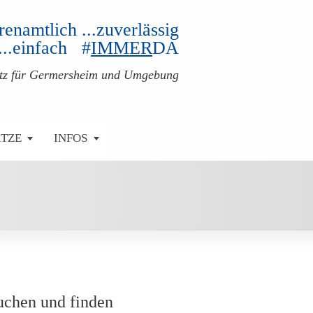
ehrenamtlich ...zuverlässig
...einfach #
IMMER
DA
atz für Germersheim und Umgebung
ÄTZE
INFOS
uchen und finden