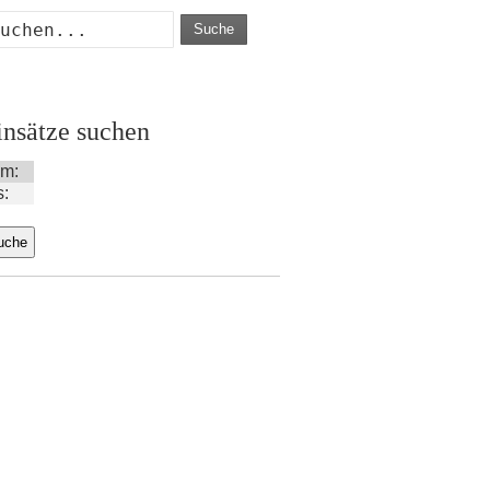
Suche
insätze suchen
m:
s: