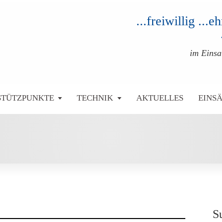
...freiwillig ...
im Eins
STÜTZPUNKTE
TECHNIK
AKTUELLES
EINS
S