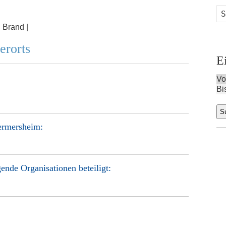
:
Brand |
erorts
E
Vo
Bi
ermersheim
:
ende Organisationen beteiligt: