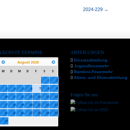
2024-229
→
NÄCHSTE TERMINE
ABTEILUNGEN
Einsatzabteilung
August
2026
Jugendfeuerwehr
M
D
M
D
F
S
S
Bambini-Feuerwehr
Alters- und Ehrenabteilung
1
2
3
4
5
6
7
8
9
Folgen Sie uns
10
11
12
13
14
15
16
17
18
19
20
21
22
23
24
25
26
27
28
29
30
31