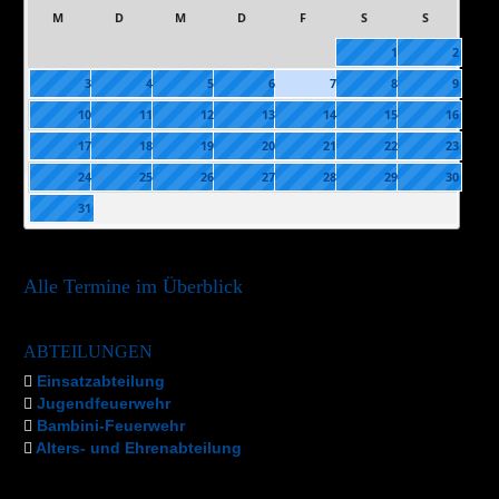
M
D
M
D
F
S
S
1
2
3
4
5
6
7
8
9
10
11
12
13
14
15
16
17
18
19
20
21
22
23
24
25
26
27
28
29
30
31
Alle Termine im Überblick
ABTEILUNGEN
Einsatzabteilung
Jugendfeuerwehr
Bambini-Feuerwehr
Alters- und Ehrenabteilung