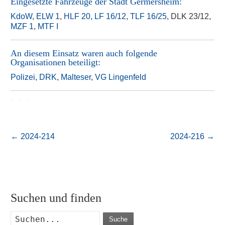
Eingesetzte Fahrzeuge der
Stadt Germersheim
:
KdoW
,
ELW 1
,
HLF 20
,
LF 16/12
,
TLF 16/25
, DLK 23/12,
MZF 1
,
MTF I
An diesem Einsatz waren auch folgende
Organisationen beteiligt:
Polizei
,
DRK
,
Malteser
,
VG Lingenfeld
←
2024-214
2024-216
→
Suchen und finden
Suche