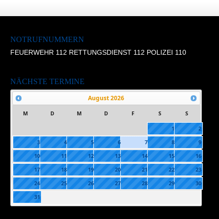
NOTRUFNUMMERN
FEUERWEHR 112 RETTUNGSDIENST 112 POLIZEI 110
NÄCHSTE TERMINE
August
2026
M
D
M
D
F
S
S
1
2
3
4
5
6
7
8
9
10
11
12
13
14
15
16
17
18
19
20
21
22
23
24
25
26
27
28
29
30
31