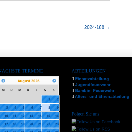
2024-188
→
NÄCHSTE TERMINE
ABTEILUNGEN
Einsatzabteilung
August
2026
Jugendfeuerwehr
M
D
M
D
F
S
S
Bambini-Feuerwehr
Alters- und Ehrenabteilung
1
2
3
4
5
6
7
8
9
Folgen Sie uns
10
11
12
13
14
15
16
17
18
19
20
21
22
23