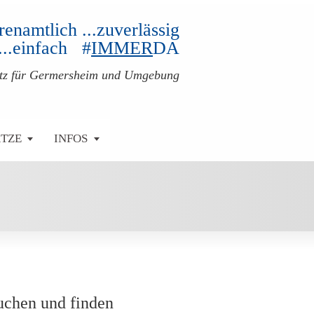
ehrenamtlich ...zuverlässig
...einfach #
IMMER
DA
atz für Germersheim und Umgebung
ÄTZE
INFOS
uchen und finden