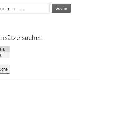
Suche
insätze suchen
m:
s: