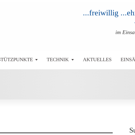
...freiwillig ...
im Eins
STÜTZPUNKTE
TECHNIK
AKTUELLES
EINS
S