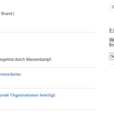
:
Brand |
E
Vo
Bi
sgelöst durch Wasserdampf.
ermersheim
:
ende Organisationen beteiligt: