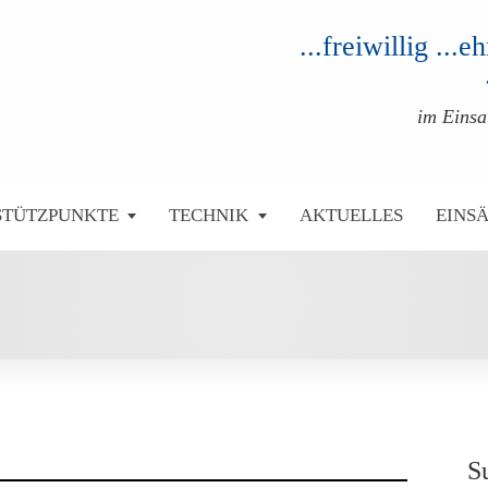
...freiwillig ...
im Eins
STÜTZPUNKTE
TECHNIK
AKTUELLES
EINS
S