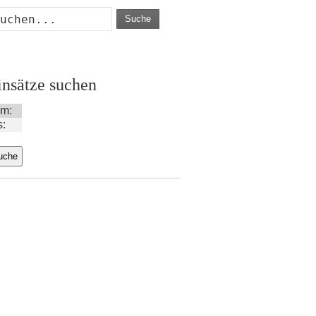
Suche
insätze suchen
m:
s: