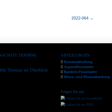
2022-064
→
NÄCHSTE TERMINE
ABTEILUNGEN
Einsatzabteilung
Jugendfeuerwehr
Alle Termine im Überblick
Bambini-Feuerwehr
Alters- und Ehrenabteilung
Folgen Sie uns