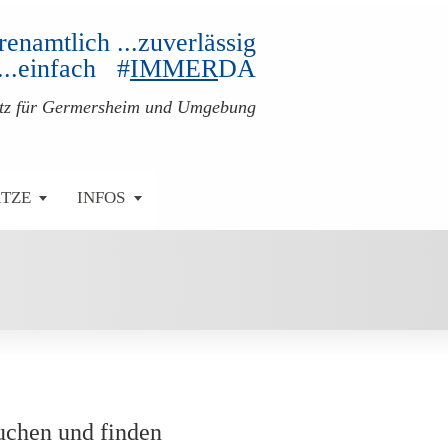
ehrenamtlich ...zuverlässig
...einfach #
IMMER
DA
atz für Germersheim und Umgebung
ÄTZE
INFOS
uchen und finden