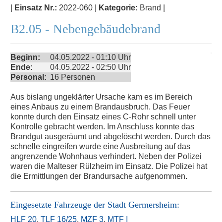
|
Einsatz Nr.:
2022-060 |
Kategorie:
Brand |
B2.05 - Nebengebäudebrand
Beginn:
04.05.2022 - 01:10 Uhr
Ende:
04.05.2022 - 02:50 Uhr
Personal:
16 Personen
Aus bislang ungeklärter Ursache kam es im Bereich
eines Anbaus zu einem Brandausbruch. Das Feuer
konnte durch den Einsatz eines C-Rohr schnell unter
Kontrolle gebracht werden. Im Anschluss konnte das
Brandgut ausgeräumt und abgelöscht werden. Durch das
schnelle eingreifen wurde eine Ausbreitung auf das
angrenzende Wohnhaus verhindert. Neben der Polizei
waren die Malteser Rülzheim im Einsatz. Die Polizei hat
die Ermittlungen der Brandursache aufgenommen.
Eingesetzte Fahrzeuge der
Stadt Germersheim
:
HLF 20
,
TLF 16/25
,
MZF 3
,
MTF I