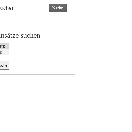
Suche
insätze suchen
m:
s: