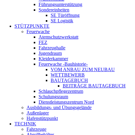
Führungsunterstützung
Sondereinheiten
SE Türöffnung
SE Logistik
STÜTZPUNKTE
Feuerwache
Atemschutzwerkstatt
FEZ
Fahrzeughalle
Jugendraum
Kleiderkammer
Feuerwache -Bauhistorie-
VOM ANBAU ZUM NEUBAU
WETTBEWERB
BAUTAGEBUCH
BEITRÄGE BAUTAGEBUCH
Schlauchpflegezentrum
Schulungsraum
Dienstleistungszentrum Nord
Ausbildungs- und Übungsgelände
Außenlager
Hafenstützpunkt
TECHNIK
Fahrzeuge
Abrollbehälter