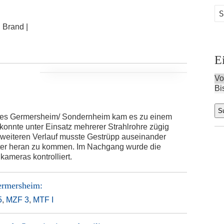
:
Brand |
E
Vo
Bi
tes Germersheim/ Sondernheim kam es zu einem
onnte unter Einsatz mehrerer Strahlrohre zügig
m weiteren Verlauf musste Gestrüpp auseinander
ter heran zu kommen. Im Nachgang wurde die
ameras kontrolliert.
ermersheim
:
5
,
MZF 3
,
MTF I