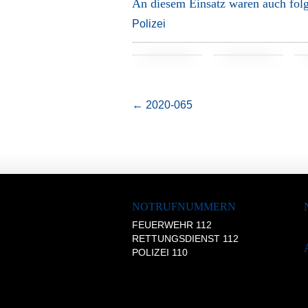
An diesem Einsatz waren auch folg
Polizei
←
2020-065
NOTRUFNUMMERN
FEUERWEHR 112
RETTUNGSDIENST 112
POLIZEI 110