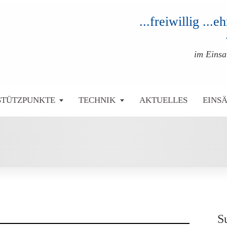
...freiwillig ...
im Eins
STÜTZPUNKTE
TECHNIK
AKTUELLES
EINS
S