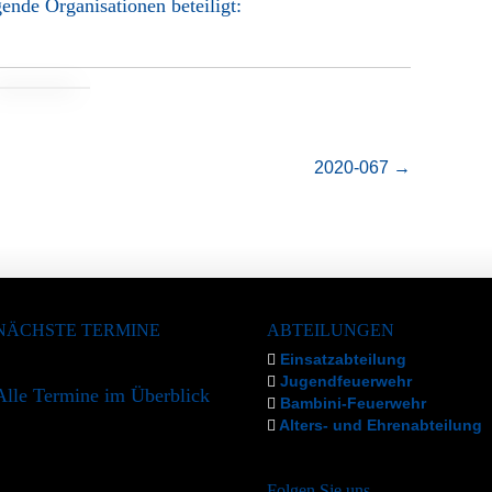
ende Organisationen beteiligt:
2020-067
→
NÄCHSTE TERMINE
ABTEILUNGEN
Einsatzabteilung
Jugendfeuerwehr
Alle Termine im Überblick
Bambini-Feuerwehr
Alters- und Ehrenabteilung
Folgen Sie uns