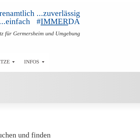
ehrenamtlich ...zuverlässig
...einfach #
IMMER
DA
atz für Germersheim und Umgebung
ÄTZE
INFOS
uchen und finden