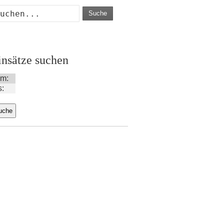
Suche
insätze suchen
m:
s: