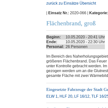
zurück zu Einsätze Übersicht
|
Einsatz Nr.:
2020-066 |
Kategorie
Flächenbrand, groß
Beginn:
10.05.2020 - 20:41 Uhr
Ende:
10.05.2020 - 22:30 Uhr
Personal:
26 Personen
Im Bereich des Naherholungsgebie
größeren Flächenbrand. Das Feuer k
unter Kontrolle gebracht werden. I
gezogen werden um an die Glutnes
gesamte Fläche mit zwei Wärmebildk
Eingesetzte Fahrzeuge der
Stadt G
ELW 1
,
HLF 20
,
LF 16/12
,
TLF 16/2