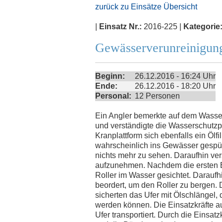
zurück zu Einsätze Übersicht
|
Einsatz Nr.:
2016-225 |
Kategorie
Gewässerverunreinigun
Beginn:
26.12.2016 - 16:24 Uhr
Ende:
26.12.2016 - 18:20 Uhr
Personal:
12 Personen
Ein Angler bemerkte auf dem Wasser
und verständigte die Wasserschutzpol
Kranplattform sich ebenfalls ein Ölf
wahrscheinlich ins Gewässer gespü
nichts mehr zu sehen. Daraufhin ve
aufzunehmen. Nachdem die ersten E
Roller im Wasser gesichtet. Daraufhi
beordert, um den Roller zu bergen.
sicherten das Ufer mit Ölschlängel
werden können. Die Einsatzkräfte 
Ufer transportiert. Durch die Eins