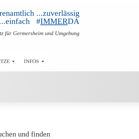
ehrenamtlich ...zuverlässig
...einfach #
IMMER
DA
atz für Germersheim und Umgebung
ÄTZE
INFOS
uchen und finden