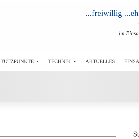
...freiwillig ...
im Eins
STÜTZPUNKTE
TECHNIK
AKTUELLES
EINS
S