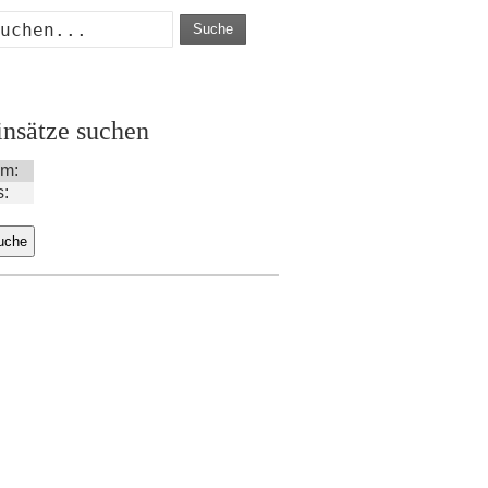
Suche
insätze suchen
m:
s: