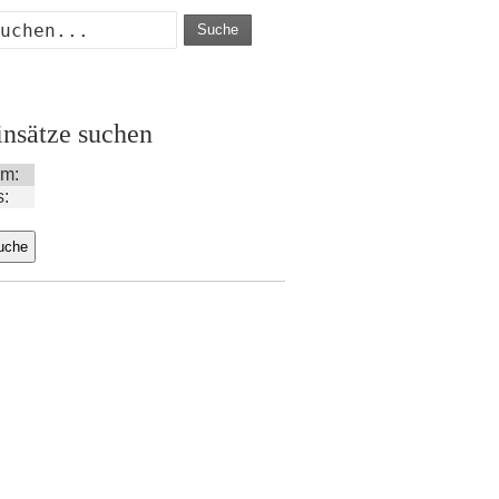
Suche
insätze suchen
m:
s: