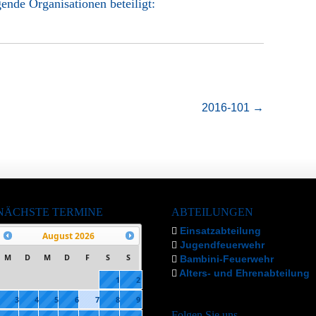
ende Organisationen beteiligt:
2016-101
→
NÄCHSTE TERMINE
ABTEILUNGEN
Einsatzabteilung
August
2026
Jugendfeuerwehr
M
D
M
D
F
S
S
Bambini-Feuerwehr
Alters- und Ehrenabteilung
1
2
3
4
5
6
7
8
9
Folgen Sie uns