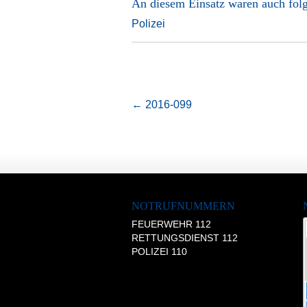
An diesem Einsatz waren auch folg
Polizei
←
2016-099
NOTRUFNUMMERN
FEUERWEHR 112
RETTUNGSDIENST 112
POLIZEI 110