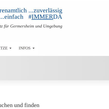
ehrenamtlich ...zuverlässig
...einfach #
IMMER
DA
atz für Germersheim und Umgebung
ÄTZE
INFOS
uchen und finden