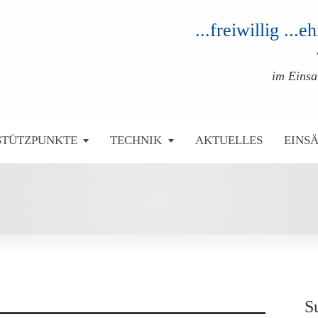
...freiwillig ...
im Eins
STÜTZPUNKTE
TECHNIK
AKTUELLES
EINS
S