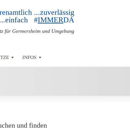
ehrenamtlich ...zuverlässig
...einfach #
IMMER
DA
atz für Germersheim und Umgebung
ÄTZE
INFOS
uchen und finden