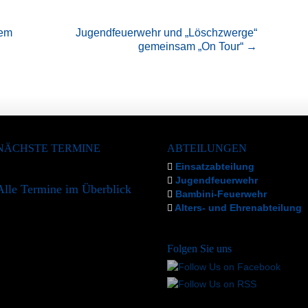
dem
Jugendfeuerwehr und „Löschzwerge“
gemeinsam „On Tour“
→
NÄCHSTE TERMINE
ABTEILUNGEN
Einsatzabteilung
Jugendfeuerwehr
Alle Termine im Überblick
Bambini-Feuerwehr
Alters- und Ehrenabteilung
Folgen Sie uns