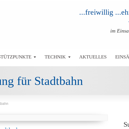
...freiwillig ...
im Eins
STÜTZPUNKTE
TECHNIK
AKTUELLES
EINS
ng für Stadtbahn
tbahn
S