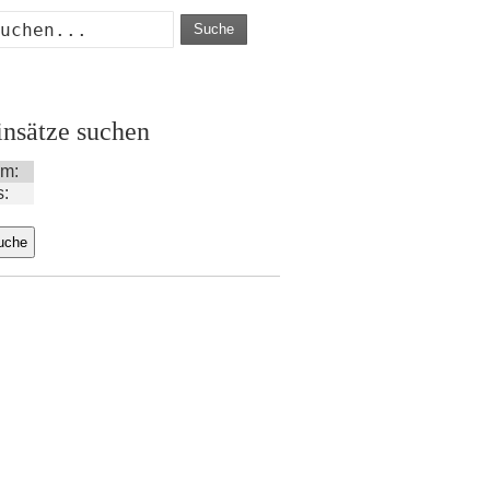
Suche
insätze suchen
m:
s: