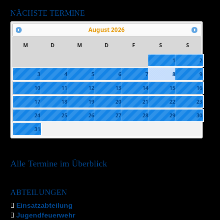
NÄCHSTE TERMINE
August
2026
M
D
M
D
F
S
S
1
2
3
4
5
6
7
8
9
10
11
12
13
14
15
16
17
18
19
20
21
22
23
24
25
26
27
28
29
30
31
Alle Termine im Überblick
ABTEILUNGEN
Einsatzabteilung
Jugendfeuerwehr