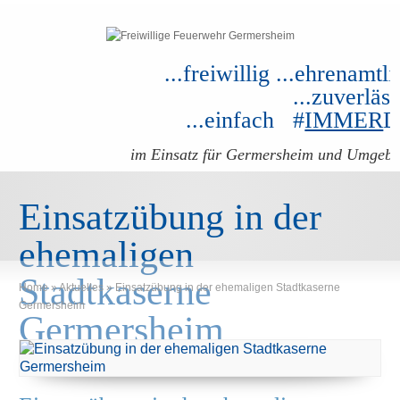
...freiwillig ...ehrenamtli
...zuverläss
...einfach #
IMMER
im Einsatz für Germersheim und Umgeb
Einsatzübung in der
ehemaligen
Stadtkaserne
Home
»
Aktuelles
»
Einsatzübung in der ehemaligen Stadtkaserne
Germersheim
Germersheim