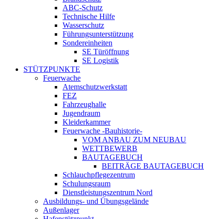
ABC-Schutz
Technische Hilfe
Wasserschutz
Führungsunterstützung
Sondereinheiten
SE Türöffnung
SE Logistik
STÜTZPUNKTE
Feuerwache
Atemschutzwerkstatt
FEZ
Fahrzeughalle
Jugendraum
Kleiderkammer
Feuerwache -Bauhistorie-
VOM ANBAU ZUM NEUBAU
WETTBEWERB
BAUTAGEBUCH
BEITRÄGE BAUTAGEBUCH
Schlauchpflegezentrum
Schulungsraum
Dienstleistungszentrum Nord
Ausbildungs- und Übungsgelände
Außenlager
Hafenstützpunkt