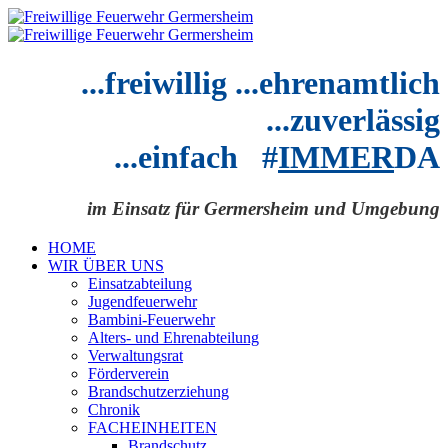
...freiwillig ...ehrenamtlich
...zuverlässig
...einfach #
IMMER
DA
im Einsatz für Germersheim und Umgebung
HOME
WIR ÜBER UNS
Einsatzabteilung
Jugendfeuerwehr
Bambini-Feuerwehr
Alters- und Ehrenabteilung
Verwaltungsrat
Förderverein
Brandschutzerziehung
Chronik
FACHEINHEITEN
Brandschutz