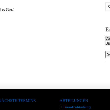
das Gerät
E
Vo
Bi
NÄCHSTE TERMINE
ABTEILUNGEN
Einsatzabteilung