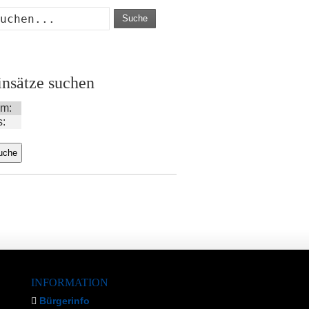
Suche
insätze suchen
m:
s:
INFORMATION
Bürgerinfo