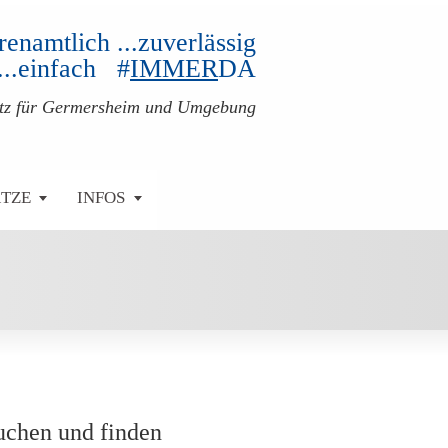
ehrenamtlich ...zuverlässig
...einfach #
IMMER
DA
atz für Germersheim und Umgebung
ÄTZE
INFOS
uchen und finden