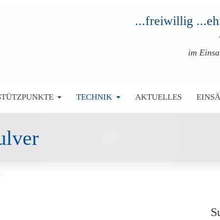
...freiwillig ...
im Eins
STÜTZPUNKTE
TECHNIK
AKTUELLES
EINS
ulver
r
S