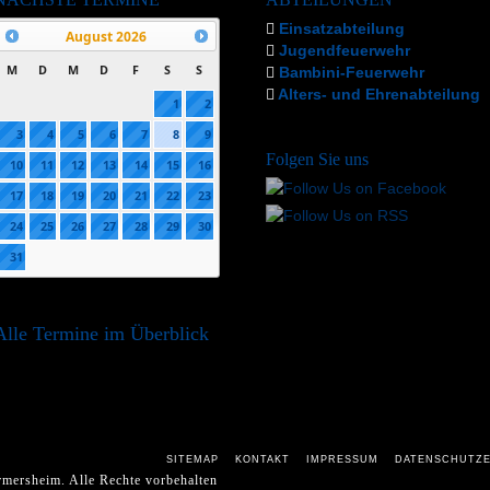
Einsatzabteilung
August
2026
Jugendfeuerwehr
M
D
M
D
F
S
S
Bambini-Feuerwehr
Alters- und Ehrenabteilung
1
2
3
4
5
6
7
8
9
Folgen Sie uns
10
11
12
13
14
15
16
17
18
19
20
21
22
23
24
25
26
27
28
29
30
31
Alle Termine im Überblick
SITEMAP
KONTAKT
IMPRESSUM
DATENSCHUTZ
mersheim. Alle Rechte vorbehalten