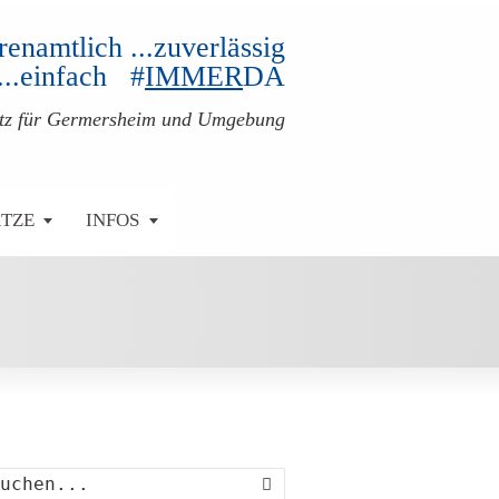
ehrenamtlich ...zuverlässig
...einfach #
IMMER
DA
atz für Germersheim und Umgebung
ÄTZE
INFOS
Suche