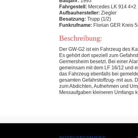
Baujahr:
1993
Fahrgestell:
Mercedes LK 914 4×2
Aufbauhersteller:
Ziegler
Besatzung:
Trupp (1/2)
Funkrufname:
Florian GER Kreis 5
Beschreibung:
Der GW-G2 ist ein Fahrzeug des Ka
Es gehört dort speziell zum Gefahr
Germersheim besetzt. Bei einer Ala
gemeinsam mit dem LF 16/12 und ei
das Fahrzeug ebenfalls bei gemelde
gesamten Gefahrstoffzug- mit aus. 
zum Abdichten, Aufnehmen und Ump
Messaufgaben kleineren Umfangs k
NOTRUFNUMMERN