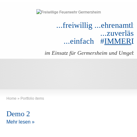
...freiwillig ...ehrenamtli
...zuverläss
...einfach #
IMMER
im Einsatz für Germersheim und Umgeb
Home
»
Portfolio items
Demo 2
Mehr lesen »